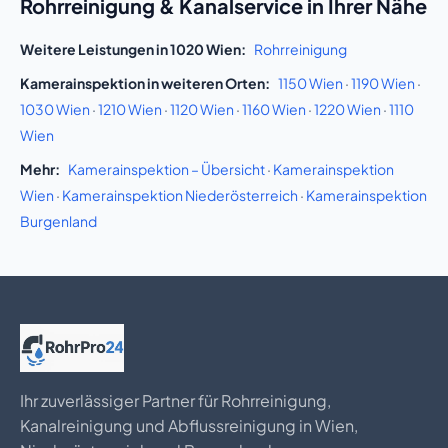
Rohrreinigung & Kanalservice in Ihrer Nähe
Weitere Leistungen in 1020 Wien:
Rohrreinigung
Kamerainspektion in weiteren Orten:
1150 Wien
·
1190 Wien
·
1030 Wien
·
1210 Wien
·
1120 Wien
·
1160 Wien
·
1220 Wien
·
1110
Wien
Mehr:
Kamerainspektion – Übersicht
·
Kamerainspektion
Wien
·
Kamerainspektion Niederösterreich
·
Kamerainspektion
Burgenland
Ihr zuverlässiger Partner für Rohrreinigung,
Kanalreinigung und Abflussreinigung in Wien,