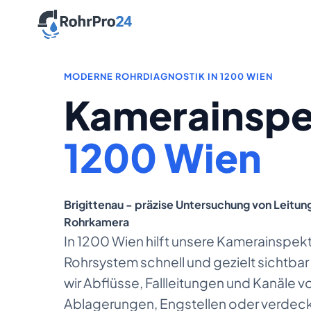
MODERNE ROHRDIAGNOSTIK IN 1200 WIEN
Kamerainspe
1200 Wien
Brigittenau - präzise Untersuchung von Leitu
Rohrkamera
In 1200 Wien hilft unsere Kamerainspek
Rohrsystem schnell und gezielt sichtbar
wir Abflüsse, Fallleitungen und Kanäle 
Ablagerungen, Engstellen oder verdec