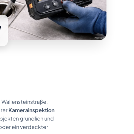
e
 Wallensteinstraße,
erer
Kamerainspektion
jekten gründlich und
oder ein verdeckter