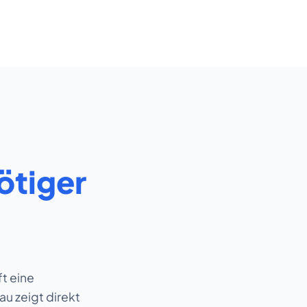
ötiger
t eine
au zeigt direkt