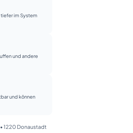
 tiefer im System
Muffen und andere
tbar und können
•
1220 Donaustadt