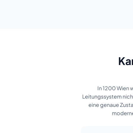
Ka
In 1200 Wien 
Leitungssystem nich
eine genaue Zustan
moderne