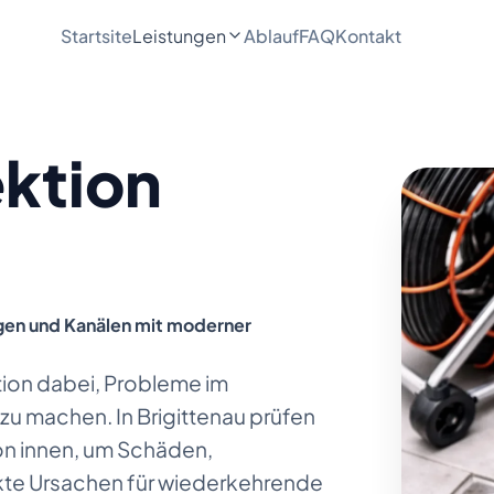
Startsite
Leistungen
Ablauf
FAQ
Kontakt
ktion
ngen und Kanälen mit moderner
tion dabei, Probleme im
 zu machen. In Brigittenau prüfen
von innen, um Schäden,
kte Ursachen für wiederkehrende