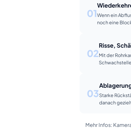
Wiederkehr
01
Wenn ein Abflus
noch eine Bloc
Risse, Sch
02
Mit der Rohrk
Schwachstelle
Ablagerung
03
Starke Rückst
danach geziel
Mehr Infos:
Kamera