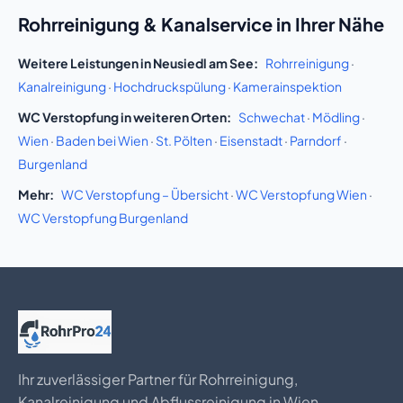
Rohrreinigung & Kanalservice in Ihrer Nähe
Weitere Leistungen in Neusiedl am See:
Rohrreinigung
·
Kanalreinigung
·
Hochdruckspülung
·
Kamerainspektion
WC Verstopfung in weiteren Orten:
Schwechat
·
Mödling
·
Wien
·
Baden bei Wien
·
St. Pölten
·
Eisenstadt
·
Parndorf
·
Burgenland
Mehr:
WC Verstopfung – Übersicht
·
WC Verstopfung Wien
·
WC Verstopfung Burgenland
Ihr zuverlässiger Partner für Rohrreinigung,
Kanalreinigung und Abflussreinigung in Wien,